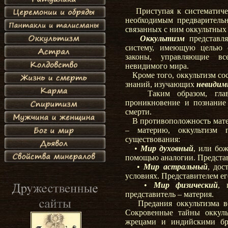
Приступая к систематичес
необходимым предварительн
связанных с ним оккультных 
Оккультизм
представля
систему, имеющую целью с
законы, управляющие вс
невидимого мира.
Кроме того, оккультизм сос
знаний, изучающих
невидим
Таким образом, главне
проникновение и познание
смерти.
В противоположность мате
– материю, оккультизм 
существования:
•
Мир духовный
, или бо
помощью аналогии. Представ
•
Мир астральный
, до
условиях. Представителем ег
•
Мир физический
, 
представитель – материя.
Предания оккультизма вед
Сокровенные тайны оккуль
жрецами и индийскими бра