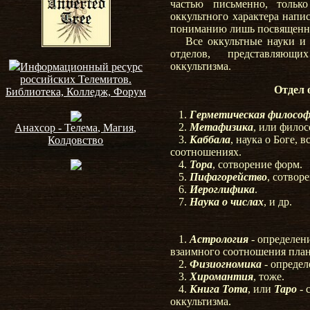
частью письменно, тольк
оккультного характера напи
пониманию лишь посвящен
Все оккультные науки и з
отделов, представляющ
оккультизма.
Информационный ресурс
российских Телемитов.
Отдел 
Библиотека, Колледж, Форум
1.
Герметическая филосо
2.
Метафизика
, или фило
Анахсор - Телема, Магия,
3.
Каббала
, наука о Боге, 
Колдовство
соотношениях.
4.
Тора
, сотворение форм.
5.
Пифагорейство
, сотвор
6.
Иероглифика
.
7.
Наука о числах
, и др.
1.
Астрология
- определен
взаимного соотношения план
2.
Физиогномика
- определ
3.
Хиромантия
, тоже.
4.
Книга Тота
, или
Таро
- 
оккультизма.