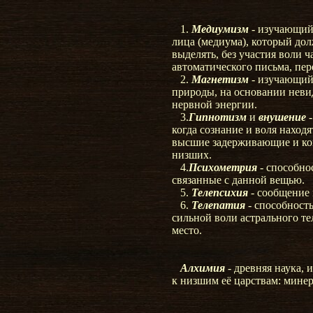
1.
Медиумизм
- изучающий
лица (медиума), который до
выделять, без участия воли ч
автоматического письма, пе
2.
Магнетизм
- изучающий
природы, на основании нев
нервной энергии.
3.
Гипнотизм
и
внушение
-
когда сознание и воля находя
высшие задерживающие и к
низших.
4.
Психометрия
- способно
связанные с данной вещью.
5.
Телепсихия
- сообщение 
6.
Телепатия
- способност
сильной воли астрального те
место.
Алхимия
- древняя наука,
к низшим её царствам: мине