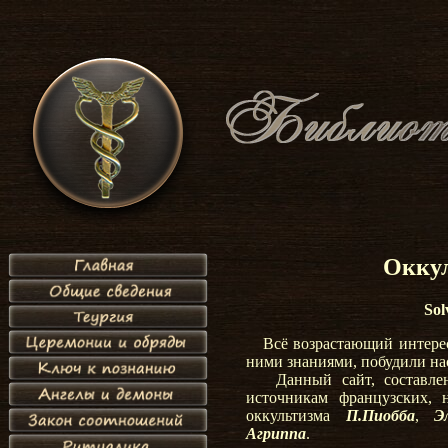
Оккул
Sol
Всё возрастающий интере
ними знаниями, побудили на
Данный сайт, составлен
источникам французских, 
оккультизма
П.Пиобба
,
Э
Агриппа
.